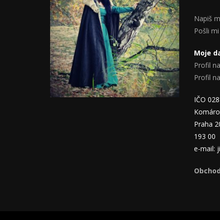
Napiš m
Pošli mi
Moje da
Profil na
Profil 
IČO 02
Komáro
Praha 2
193 00
e-mail:
Obchod