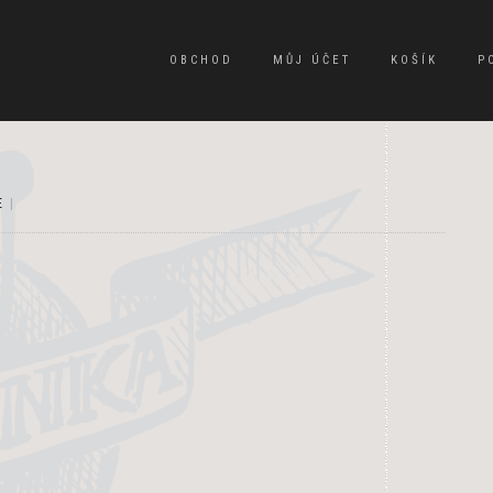
OBCHOD
MŮJ ÚČET
KOŠÍK
P
E
|