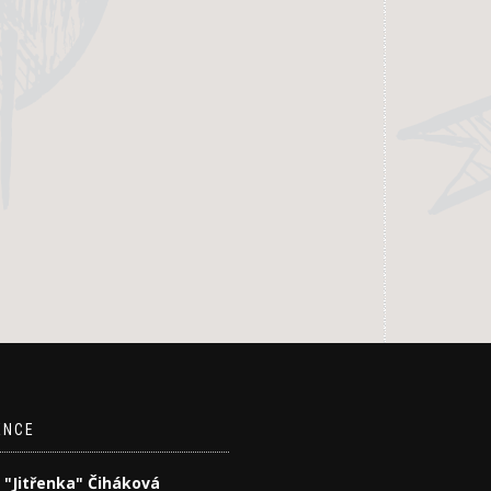
ENCE
 "Jitřenka" Čiháková