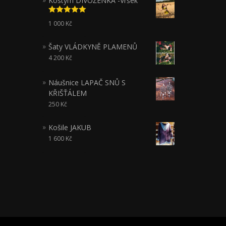
Kostým DIVOŽENKA -Vršek
Hodnocení
1 000
Kč
5.00
z 5
Šaty VLÁDKYNĚ PLAMENŮ
4 200
Kč
Náušnice LAPAČ SNŮ S
KŘIŠŤÁLEM
250
Kč
Košile JAKUB
1 600
Kč