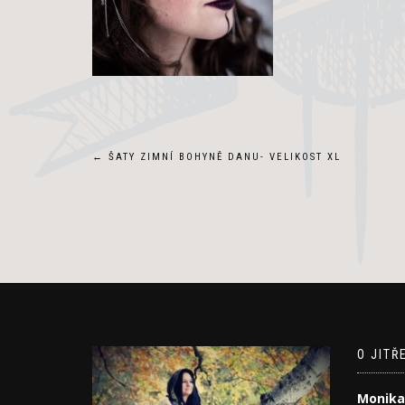
Navigace
←
ŠATY ZIMNÍ BOHYNĚ DANU- VELIKOST XL
pro
příspěvek
O JITŘ
Monika