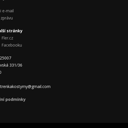
i e-mail
 zprávu
lší stránky
 Fler.cz
na Facebooku
825007
vská 331/36
0
 jitrenkakostymy@gmail.com
ní podmínky