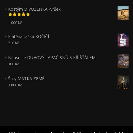
Kostým DIVOŽENKA -Vršek
Hodnocení
1 000
Kč
5.00
z 5
Plátěná taška KOČIČÍ
210
Kč
Náušnice DUHOVÝ LAPAČ SNŮ S KŘIŠŤÁLEM
300
Kč
Šaty MATKA ZEMĚ
3 800
Kč