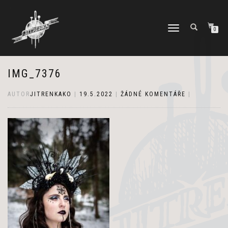
PŘEPNOUT
0
NAVIGACI
IMG_7376
AUTOR
JITRENKAKO
|
19.5.2022
|
ŽÁDNÉ KOMENTÁŘE
|