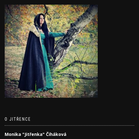
O JITŘENCE
Monika "Jitřenka" Čiháková