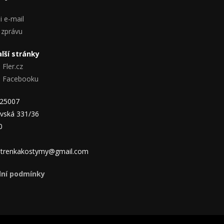
i e-mail
 zprávu
lší stránky
 Fler.cz
na Facebooku
825007
vská 331/36
0
 jitrenkakostymy@gmail.com
ní podmínky