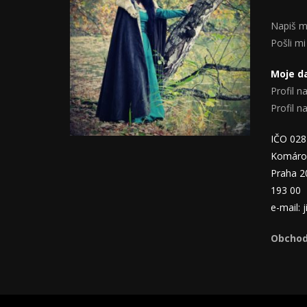
Napiš m
Pošli mi
Moje da
Profil na
Profil 
IČO 02
Komáro
Praha 2
193 00
e-mail:
Obchod