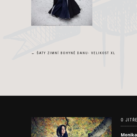
Navigace
←
ŠATY ZIMNÍ BOHYNĚ DANU- VELIKOST XL
pro
příspěvek
O JITŘ
Monika