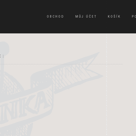
OBCHOD
MŮJ ÚČET
KOŠÍK
P
E
|