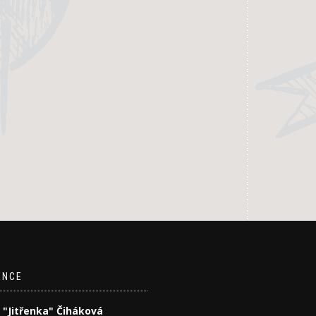
ENCE
 "Jitřenka" Čiháková