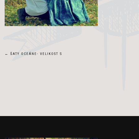
Navigace
←
ŠATY OCEÁNE- VELIKOST S
pro
příspěvek