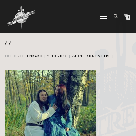
PŘEPNOUT
0
NAVIGACI
44
AUTOR
JITRENKAKO
|
2.10.2022
|
ŽÁDNÉ KOMENTÁŘE
|