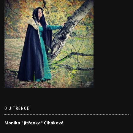
O JITŘENCE
Monika "Jitřenka" Čiháková