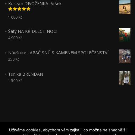
Kostým DIVOŽENKA -Vršek
Hodnocení
1 000
Kč
5.00
z 5
Šaty NA KŘÍDLECH NOCI
4 900
Kč
Náušnice LAPAČ SNŮ S KAMENEM SPOLEČENSTVÍ
250
Kč
Tunika BRENDAN
1 500
Kč
Užíváme cookies, abychom vám zajistili co možná nejsnadnější