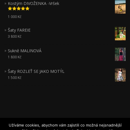
Kostým DIVOŽENKA -Vršek
Hodnocení
1 000
Kč
5.00
z 5
Šaty FAREIE
3 800
Kč
Sukně MALINOVÁ
1 800
Kč
Šaty ROZLEŤ SE JAKO MOTÝL
1 500
Kč
Užíváme cookies, abychom vám zajistili co možná nejsnadnější