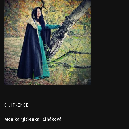
O JITŘENCE
Monika "Jitřenka" Čiháková