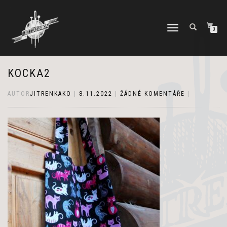
PŘEPNOUT
0
NAVIGACI
KOCKA2
AUTOR
JITRENKAKO
|
8.11.2022
|
ŽÁDNÉ KOMENTÁŘE
|