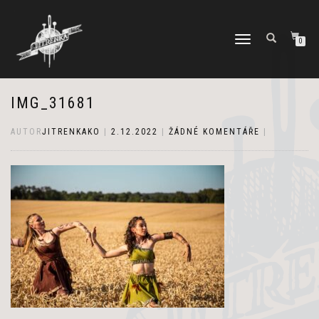
PŘEPNOUT
0
NAVIGACI
IMG_31681
AUTOR
JITRENKAKO
|
2.12.2022
|
ŽÁDNÉ KOMENTÁŘE
|