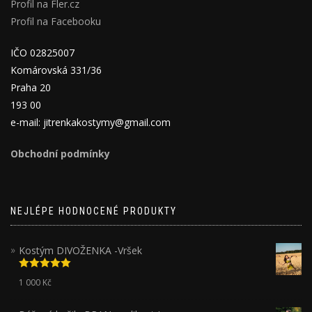
Profil na Fler.cz
Profil na Facebooku
IČO 02825007
Komárovská 331/36
Praha 20
193 00
e-mail: jitrenkakostymy@gmail.com
Obchodní podmínky
NEJLÉPE HODNOCENÉ PRODUKTY
Kostým DIVOŽENKA -Vršek
Hodnocení
1 000
Kč
5.00
z 5