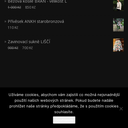
Béžová košile BRAN - velikost L
1 000
Kč
850
Kč
Přívěsek ANKH starobronzová
110
Kč
Zavinovací sukně LIŠČÍ
900
Kč
700
Kč
Užíváme cookies, abychom vám zajistili co možná nejsnadnější
použití našich webových stránek. Pokud budete nadále
JITŘENKA
prohlížet naše stránky předpokládáme, že s použitím cookies
ShopIsle
Za podpory
souhlasíte.
WordPress
Souhlasím