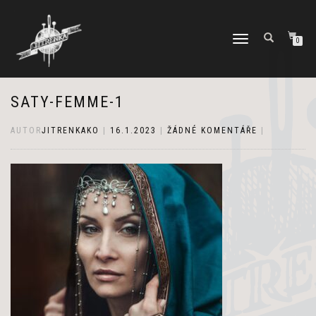
PŘEPNOUT
0
NAVIGACI
SATY-FEMME-1
AUTOR
JITRENKAKO
|
16.1.2023
|
ŽÁDNÉ KOMENTÁŘE
|