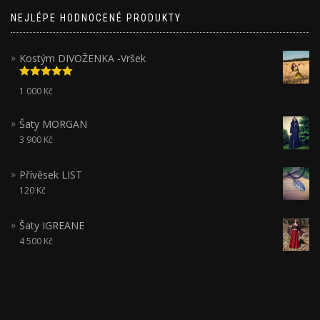
NEJLÉPE HODNOCENÉ PRODUKTY
Kostým DIVOŽENKA -Vršek
Hodnocení
1 000
Kč
5.00
z 5
Šaty MORGAN
3 900
Kč
Přívěsek LIST
120
Kč
Šaty IGREANE
4 500
Kč