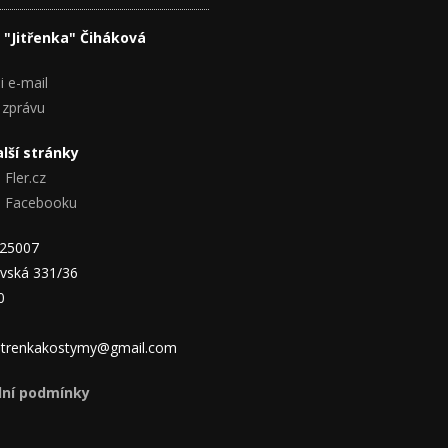
 "Jitřenka" Čiháková
i e-mail
 zprávu
lší stránky
 Fler.cz
na Facebooku
825007
vská 331/36
0
 jitrenkakostymy@gmail.com
ní podmínky