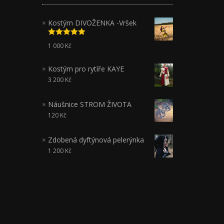
Kostým DIVOŽENKA -Vršek
Hodnocení
1 000
Kč
5.00
z 5
Kostým pro rytíře KAYE
3 200
Kč
Náušnice STROM ŽIVOTA
120
Kč
Zdobená dyftýnová pelerýnka
1 200
Kč