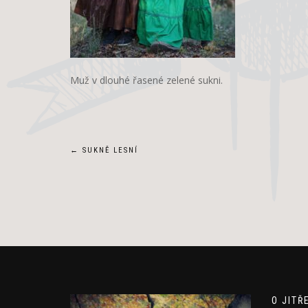
Muž v dlouhé řasené zelené sukni.
Navigace
←
SUKNĚ LESNÍ
pro
příspěvek
O JITŘ