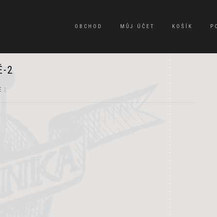
OBCHOD
MŮJ ÚČET
KOŠÍK
P
Ě-2
E
|