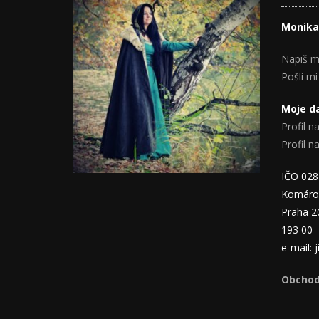
Monika
Napiš m
Pošli mi
Moje da
Profil na
Profil 
IČO 02
Komáro
Praha 2
193 00
e-mail:
Obchod