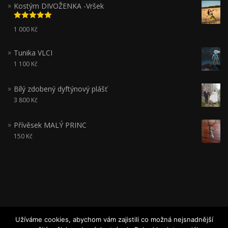
Kostým DIVOŽENKA -Vršek
Hodnocení
1 000
Kč
5.00
z 5
Tunika VLCI
1 100
Kč
Bílý zdobený dyftýnový plášť
3 800
Kč
Přívěsek MALÝ PRINC
150
Kč
Užíváme cookies, abychom vám zajistili co možná nejsnadnější