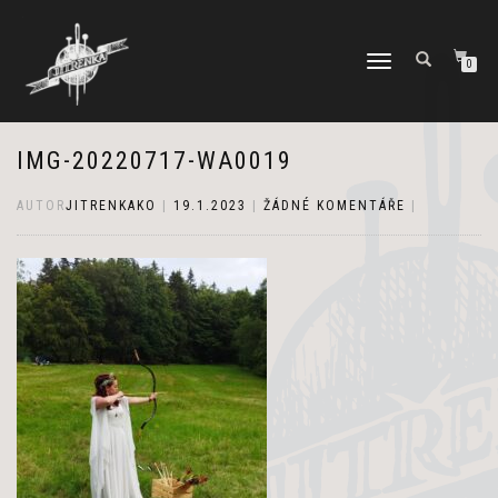
PŘEPNOUT
0
NAVIGACI
IMG-20220717-WA0019
AUTOR
JITRENKAKO
|
19.1.2023
|
ŽÁDNÉ KOMENTÁŘE
|