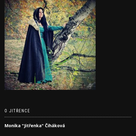
O JITŘENCE
Monika "Jitřenka" Čiháková