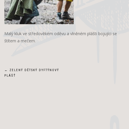
Malý kluk ve středověkém oděvu a vlněném plášti bojujíci se
štítem a mečem.
Navigace
←
ZELENÝ DĚTSKÝ DYFTÝNOVÝ
PLÁŠŤ
pro
příspěvek