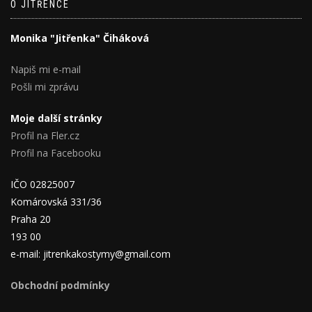
O JITŘENCE
Monika "Jitřenka" Čiháková
Napiš mi e-mail
Pošli mi zprávu
Moje další stránky
Profil na Fler.cz
Profil na Facebooku
IČO 02825007
Komárovská 331/36
Praha 20
193 00
e-mail: jitrenkakostymy@gmail.com
Obchodní podmínky