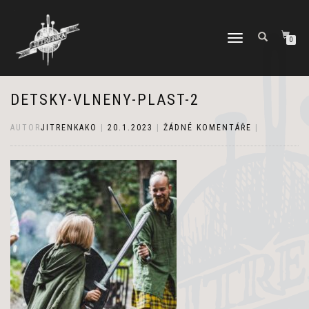
PŘEPNOUT
0
NAVIGACI
DETSKY-VLNENY-PLAST-2
AUTOR
JITRENKAKO
|
20.1.2023
|
ŽÁDNÉ KOMENTÁŘE
|