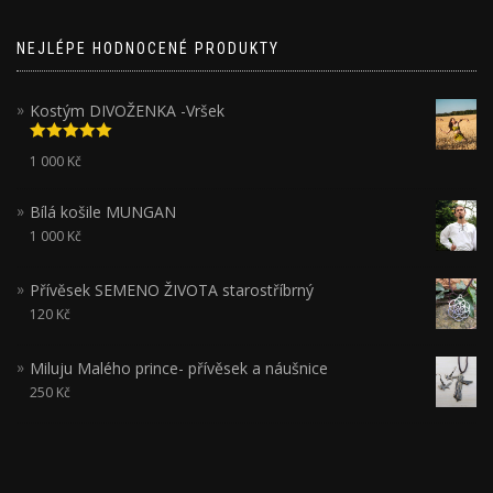
NEJLÉPE HODNOCENÉ PRODUKTY
Kostým DIVOŽENKA -Vršek
Hodnocení
1 000
Kč
5.00
z 5
Bílá košile MUNGAN
1 000
Kč
Přívěsek SEMENO ŽIVOTA starostříbrný
120
Kč
Miluju Malého prince- přívěsek a náušnice
250
Kč