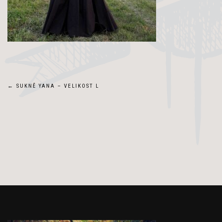
Navigace
←
SUKNĚ YANA – VELIKOST L
pro
příspěvek