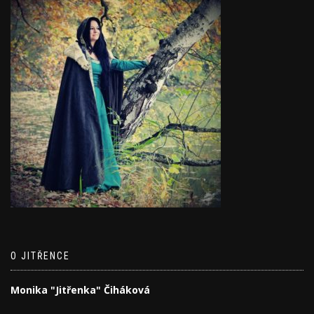
O JITŘENCE
Monika "Jitřenka" Čiháková