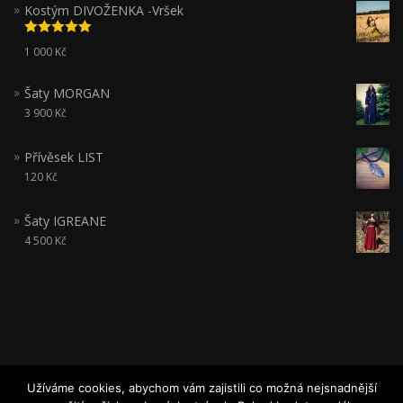
Kostým DIVOŽENKA -Vršek
Hodnocení
1 000
Kč
5.00
z 5
Šaty MORGAN
3 900
Kč
Přívěsek LIST
120
Kč
Šaty IGREANE
4 500
Kč
Užíváme cookies, abychom vám zajistili co možná nejsnadnější