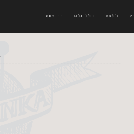
OBCHOD
MŮJ ÚČET
KOŠÍK
P
E
|