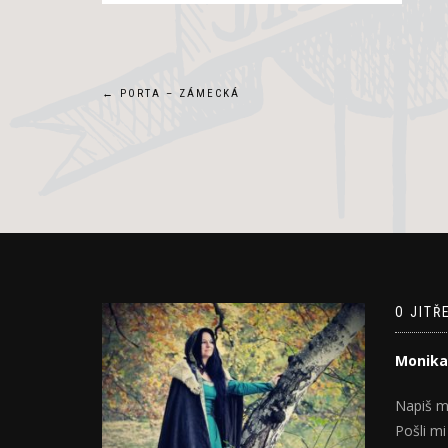
Navigace
←
PORTA – ZÁMECKÁ
pro
příspěvek
O JITŘ
Monika
Napiš m
Pošli mi