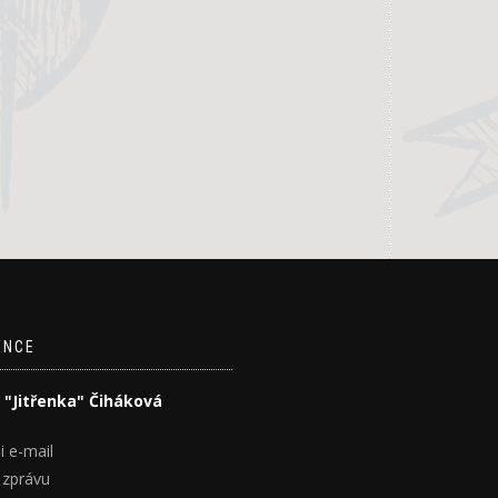
ENCE
 "Jitřenka" Čiháková
i e-mail
 zprávu