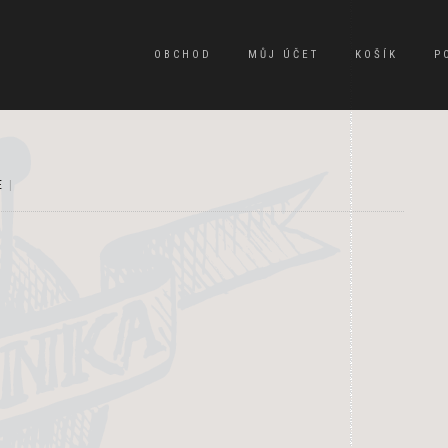
OBCHOD
MŮJ ÚČET
KOŠÍK
P
E
|