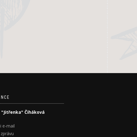
ENCE
 "Jitřenka" Čiháková
i e-mail
 zprávu