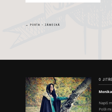
Navigace
←
PORTA – ZÁMECKÁ
pro
příspěvek
O JITŘ
Monika
Napiš m
Pošli mi