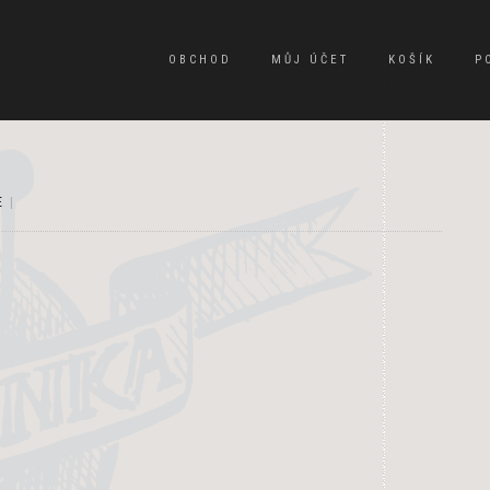
OBCHOD
MŮJ ÚČET
KOŠÍK
P
E
|