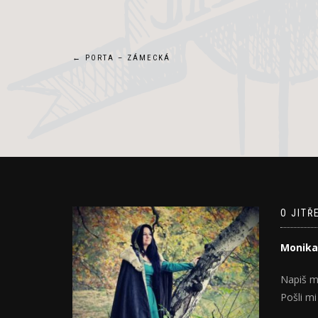
Navigace
←
PORTA – ZÁMECKÁ
pro
příspěvek
O JITŘ
Monika
Napiš m
Pošli mi