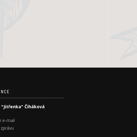
ENCE
 "Jitřenka" Čiháková
i e-mail
 zprávu