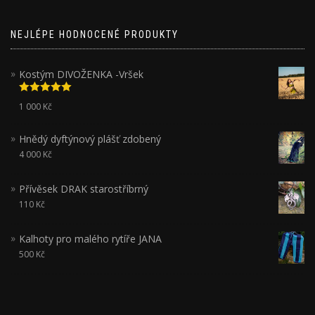
NEJLÉPE HODNOCENÉ PRODUKTY
Kostým DIVOŽENKA -Vršek
Hodnocení
1 000
Kč
5.00
z 5
Hnědý dyftýnový plášť zdobený
4 000
Kč
Přívěsek DRAK starostříbrný
110
Kč
Kalhoty pro malého rytíře JANA
500
Kč