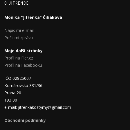
O JITŘENCE
Monika "Jitřenka" Čiháková
Napiš mi e-mail
Pošli mi zprávu
Moje další stránky
Profil na Fler.cz
Profil na Facebooku
IČO 02825007
Komárovská 331/36
Praha 20
193 00
e-mail: jitrenkakostymy@gmail.com
Obchodní podmínky