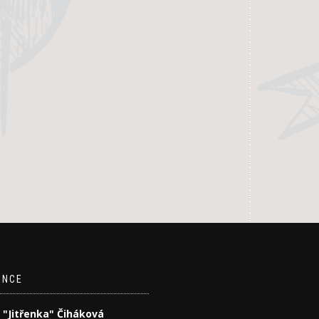
ENCE
 "Jitřenka" Čiháková