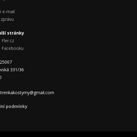
i e-mail
 zprávu
lší stránky
 Fler.cz
na Facebooku
825007
vská 331/36
0
 jitrenkakostymy@gmail.com
ní podmínky