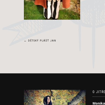
Navigace
←
DĚTSKÝ PLÁŠŤ JAN
pro
příspěvek
O JITŘ
Monika