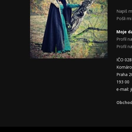
Napiš m
Pošli mi
Moje da
Profil na
Profil 
IČO 02
Komáro
Praha 2
193 00
e-mail:
Obchod