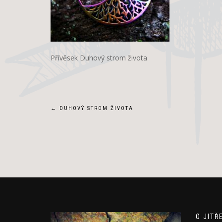
Přívěsek Duhový strom života
Navigace
←
DUHOVÝ STROM ŽIVOTA
pro
příspěvek
O JITŘ