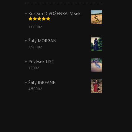
Kostým DIVOŽENKA -Vršek
Hodnocení
1 000
Kč
5.00
z 5
Šaty MORGAN
3 900
Kč
Přívěsek LIST
120
Kč
Šaty IGREANE
4 500
Kč