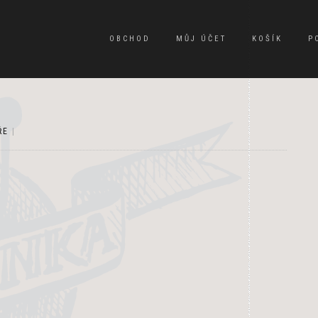
OBCHOD
MŮJ ÚČET
KOŠÍK
P
ŘE
|