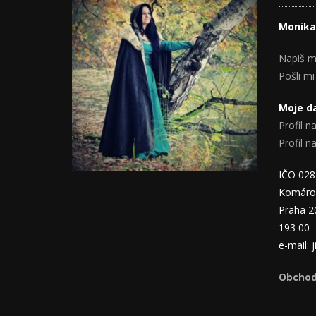
Monika
Napiš m
Pošli mi
Moje da
Profil na
Profil 
IČO 02
Komáro
Praha 2
193 00
e-mail:
Obchod