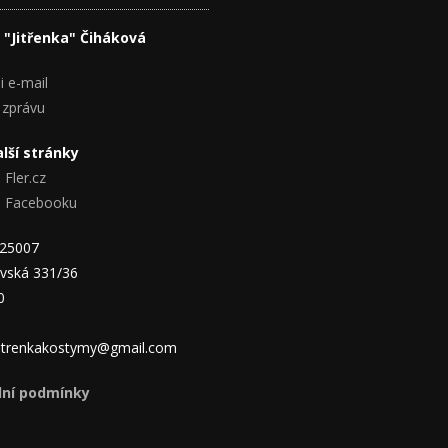
 "Jitřenka" Čiháková
i e-mail
 zprávu
lší stránky
 Fler.cz
na Facebooku
825007
vská 331/36
0
 jitrenkakostymy@gmail.com
ní podmínky