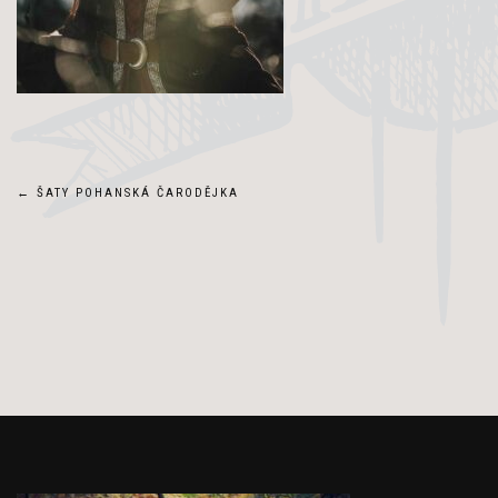
Navigace
←
ŠATY POHANSKÁ ČARODĚJKA
pro
příspěvek