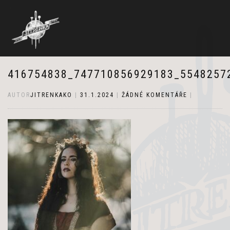
416754838_747710856929183_5548257
AUTOR
JITRENKAKO
|
31.1.2024
|
ŽÁDNÉ KOMENTÁŘE
|