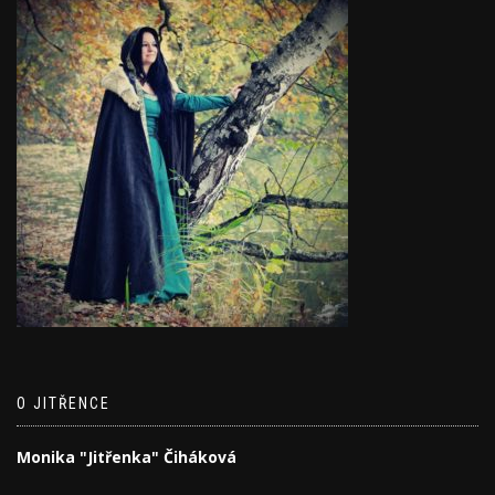
O JITŘENCE
Monika "Jitřenka" Čiháková