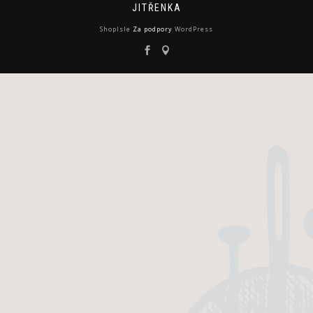
JITŘENKA
ShopIsle
Za podpory
WordPress