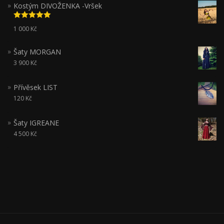
Kostým DIVOŽENKA -Vršek
Hodnocení
1 000
Kč
5.00
z 5
Šaty MORGAN
3 900
Kč
Přívěsek LIST
120
Kč
Šaty IGREANE
4 500
Kč