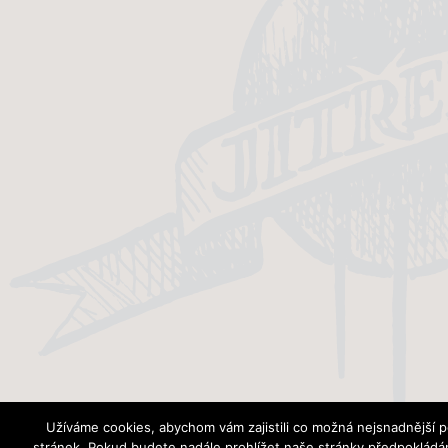
Užíváme cookies, abychom vám zajistili co možná nejsnadnější 
stránek. Pokud budete nadále prohlížet naše stránky předpokládá