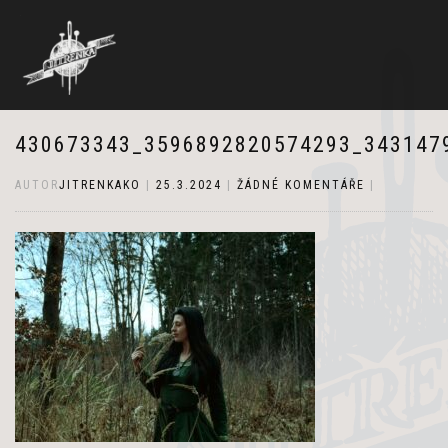
430673343_3596892820574293_343147
AUTOR
JITRENKAKO
|
25.3.2024
|
ŽÁDNÉ KOMENTÁŘE
|