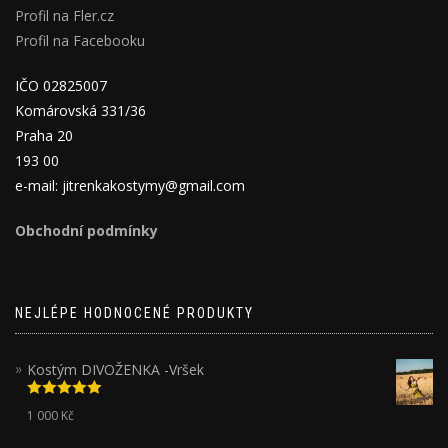
Profil na Fler.cz
Profil na Facebooku
IČO 02825007
Komárovská 331/36
Praha 20
193 00
e-mail: jitrenkakostymy@gmail.com
Obchodní podmínky
NEJLÉPE HODNOCENÉ PRODUKTY
Kostým DIVOŽENKA -Vršek
Hodnocení
1 000
Kč
5.00
z 5