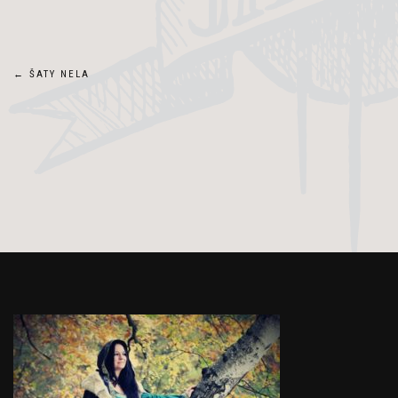
Navigace
←
ŠATY NELA
pro
příspěvek