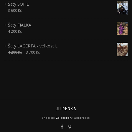
Šaty SOFIE
3 600
Kč
Šaty FIALKA
4 200
Kč
Šaty LAGERTA - velikost L
4 200
Kč
3 700
Kč
JITŘENKA
ShopIsle
Za podpory
WordPress