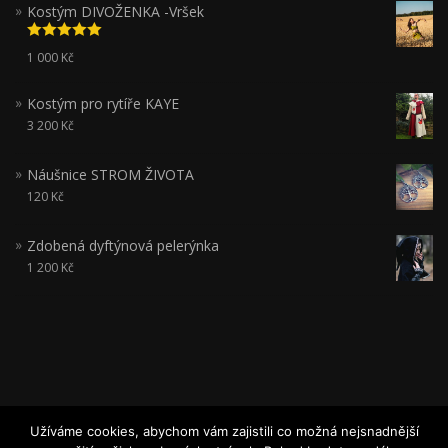
Kostým DIVOŽENKA -Vršek
Hodnocení
1 000
Kč
5.00
z 5
Kostým pro rytíře KAYE
3 200
Kč
Náušnice STROM ŽIVOTA
120
Kč
Zdobená dyftýnová pelerýnka
1 200
Kč
Užíváme cookies, abychom vám zajistili co možná nejsnadnější