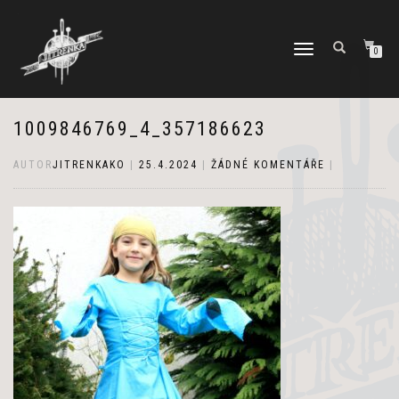
PŘEPNOUT
0
NAVIGACI
1009846769_4_357186623
AUTOR
JITRENKAKO
|
25.4.2024
|
ŽÁDNÉ KOMENTÁŘE
|