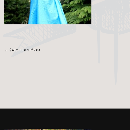
Navigace
←
ŠATY LEONTÝNKA
pro
příspěvek