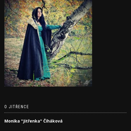
O JITŘENCE
Monika "Jitřenka" Čiháková