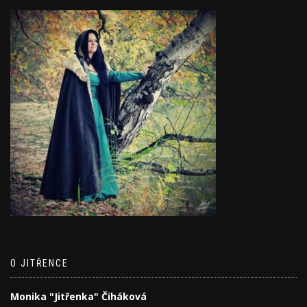
O JITŘENCE
Monika "Jitřenka" Čiháková