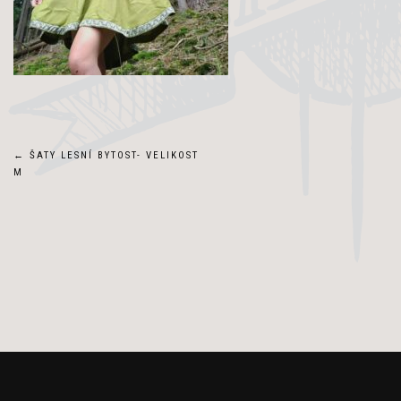
Navigace
←
ŠATY LESNÍ BYTOST- VELIKOST
M
pro
příspěvek