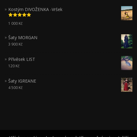
Kostým DIVOŽENKA -Vršek
Hodnocení
1 000
Kč
5.00
z 5
Šaty MORGAN
3 900
Kč
Přívěsek LIST
120
Kč
Šaty IGREANE
4 500
Kč