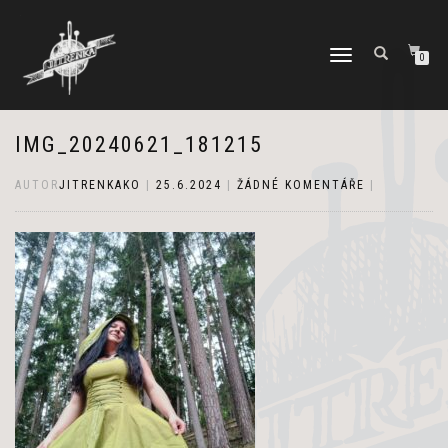
PŘEPNOUT
0
NAVIGACI
IMG_20240621_181215
AUTOR
JITRENKAKO
|
25.6.2024
|
ŽÁDNÉ KOMENTÁŘE
|