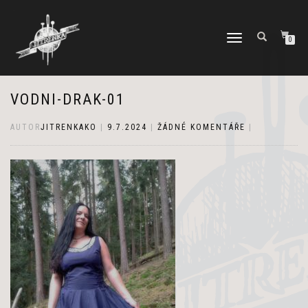
PŘEPNOUT
0
NAVIGACI
VODNI-DRAK-01
AUTOR
JITRENKAKO
|
9.7.2024
|
ŽÁDNÉ KOMENTÁŘE
|