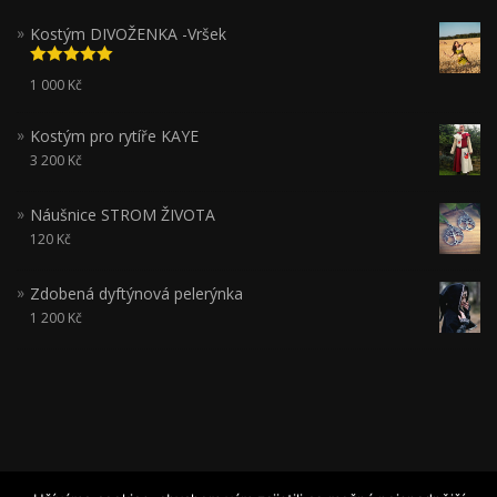
Kostým DIVOŽENKA -Vršek
Hodnocení
1 000
Kč
5.00
z 5
Kostým pro rytíře KAYE
3 200
Kč
Náušnice STROM ŽIVOTA
120
Kč
Zdobená dyftýnová pelerýnka
1 200
Kč