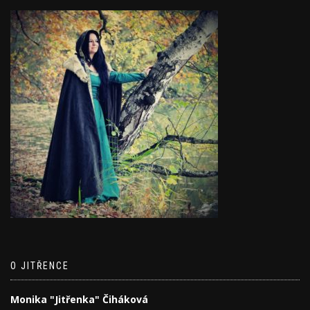
O JITŘENCE
Monika "Jitřenka" Čiháková