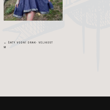
Navigace
←
ŠATY VODNÍ DRAK- VELIKOST
M
pro
příspěvek