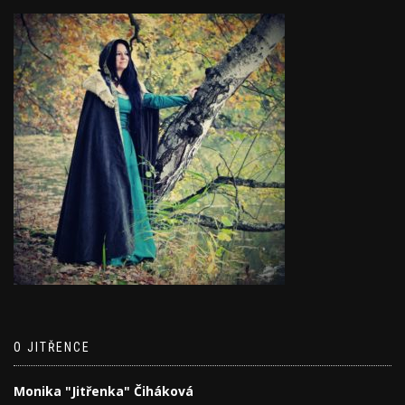
O JITŘENCE
Monika "Jitřenka" Čiháková