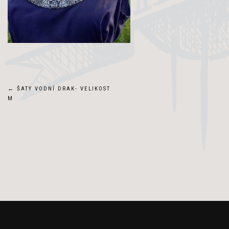
Navigace
←
ŠATY VODNÍ DRAK- VELIKOST
M
pro
příspěvek