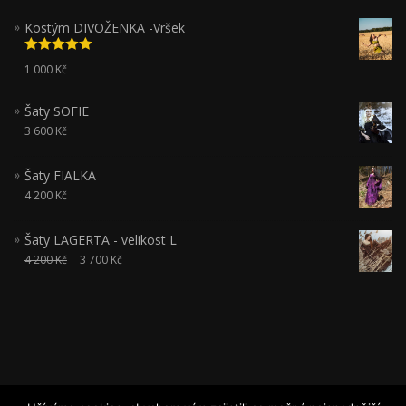
Kostým DIVOŽENKA -Vršek
Hodnocení
1 000
Kč
5.00
z 5
Šaty SOFIE
3 600
Kč
Šaty FIALKA
4 200
Kč
Šaty LAGERTA - velikost L
4 200
Kč
3 700
Kč