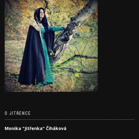
O JITŘENCE
Monika "Jitřenka" Čiháková