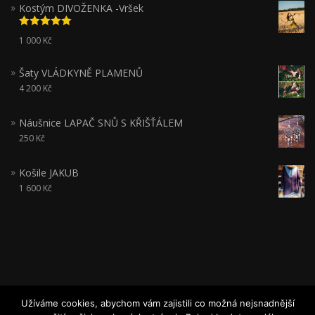
Kostým DIVOŽENKA -Vršek
Hodnocení
1 000
Kč
5.00
z 5
Šaty VLÁDKYNĚ PLAMENŮ
4 200
Kč
Náušnice LAPAČ SNŮ S KŘIŠŤÁLEM
250
Kč
Košile JAKUB
1 600
Kč
Užíváme cookies, abychom vám zajistili co možná nejsnadnější