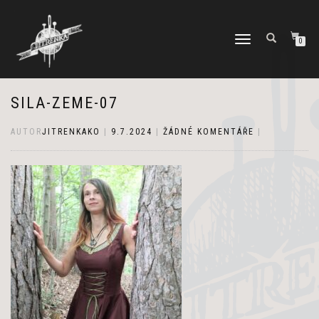
PŘEPNOUT
0
NAVIGACI
SILA-ZEME-07
AUTOR
JITRENKAKO
|
9.7.2024
|
ŽÁDNÉ KOMENTÁŘE
|