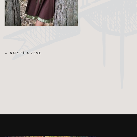
Navigace
←
ŠATY SÍLA ZEMĚ
pro
příspěvek