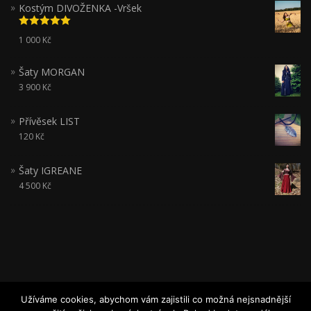
Kostým DIVOŽENKA -Vršek
Hodnocení
1 000
Kč
5.00
z 5
Šaty MORGAN
3 900
Kč
Přívěsek LIST
120
Kč
Šaty IGREANE
4 500
Kč
Užíváme cookies, abychom vám zajistili co možná nejsnadnější