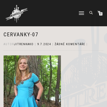
PŘEPNOUT
0
NAVIGACI
CERVANKY-07
AUTOR
JITRENKAKO
|
9.7.2024
|
ŽÁDNÉ KOMENTÁŘE
|