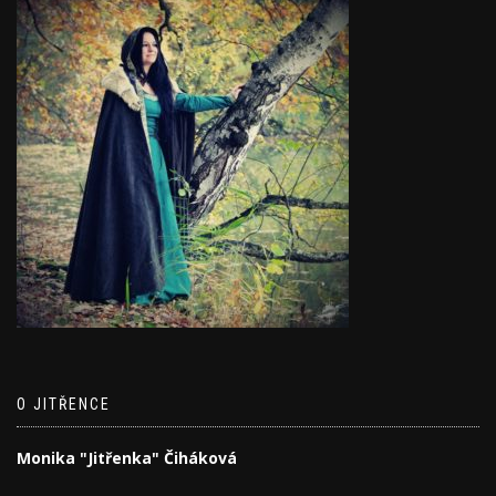
O JITŘENCE
Monika "Jitřenka" Čiháková