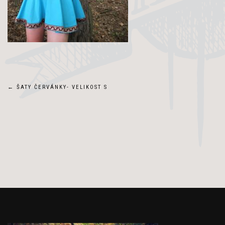
Navigace
←
ŠATY ČERVÁNKY- VELIKOST S
pro
příspěvek