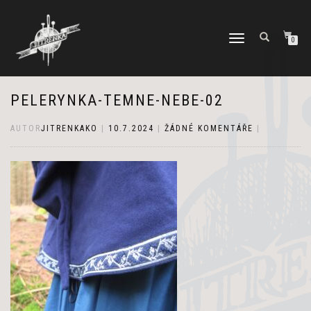
PŘEPNOUT
0
NAVIGACI
PELERYNKA-TEMNE-NEBE-02
AUTOR
JITRENKAKO
|
10.7.2024
|
ŽÁDNÉ KOMENTÁŘE
|