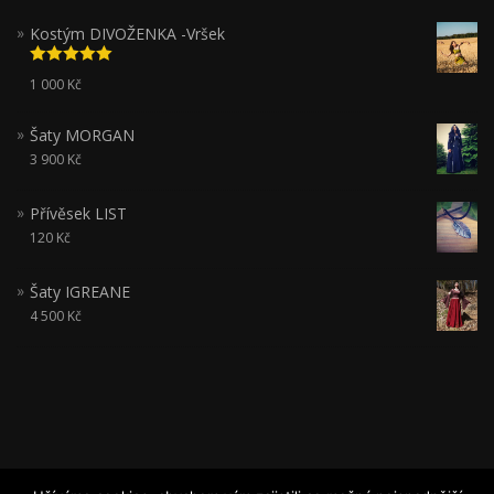
Kostým DIVOŽENKA -Vršek
Hodnocení
1 000
Kč
5.00
z 5
Šaty MORGAN
3 900
Kč
Přívěsek LIST
120
Kč
Šaty IGREANE
4 500
Kč