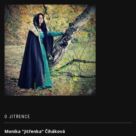
O JITŘENCE
Monika "Jitřenka" Čiháková