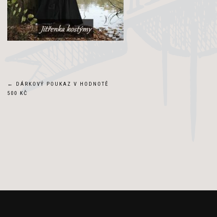
Navigace
←
DÁRKOVÝ POUKAZ V HODNOTĚ
500 KČ
pro
příspěvek