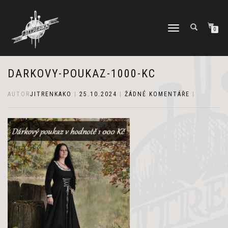
PŘEPNOUT
0
NAVIGACI
DARKOVY-POUKAZ-1000-KC
AUTOR
JITRENKAKO
|
25.10.2024
|
ŽÁDNÉ KOMENTÁŘE
|