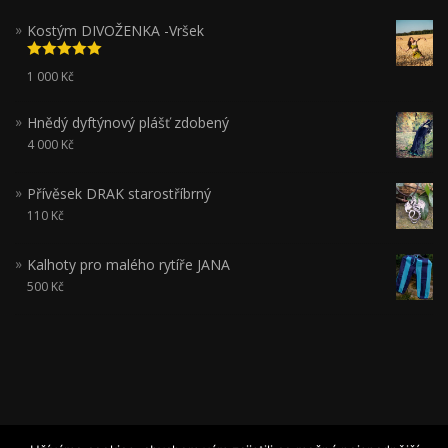
Kostým DIVOŽENKA -Vršek
Hodnocení
1 000
Kč
5.00
z 5
Hnědý dyftýnový plášť zdobený
4 000
Kč
Přívěsek DRAK starostříbrný
110
Kč
Kalhoty pro malého rytíře JANA
500
Kč