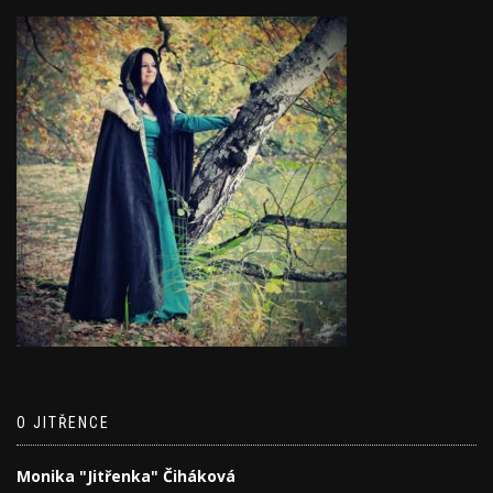
O JITŘENCE
Monika "Jitřenka" Čiháková