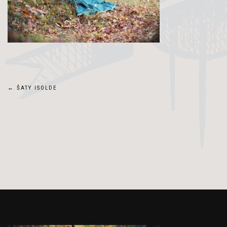
Navigace
←
ŠATY ISOLDE
pro
příspěvek