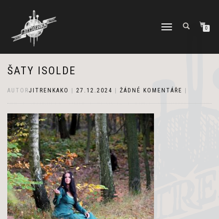
PŘEPNOUT
0
NAVIGACI
ŠATY ISOLDE
AUTOR
JITRENKAKO
|
27.12.2024
|
ŽÁDNÉ KOMENTÁŘE
|