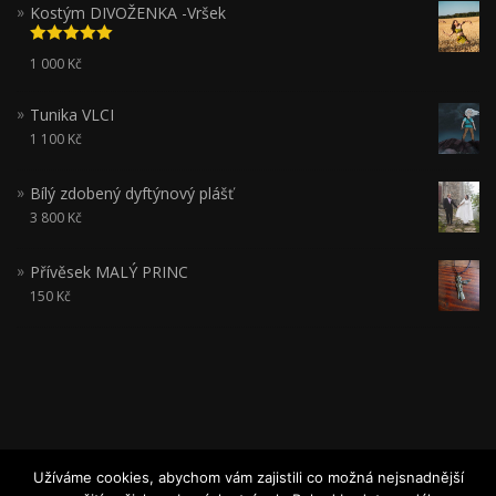
Kostým DIVOŽENKA -Vršek
Hodnocení
1 000
Kč
5.00
z 5
Tunika VLCI
1 100
Kč
Bílý zdobený dyftýnový plášť
3 800
Kč
Přívěsek MALÝ PRINC
150
Kč
Užíváme cookies, abychom vám zajistili co možná nejsnadnější