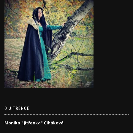
O JITŘENCE
Monika "Jitřenka" Čiháková