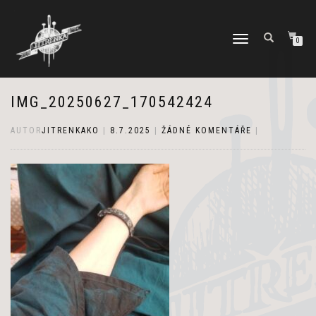
PŘEPNOUT
0
NAVIGACI
IMG_20250627_170542424
AUTOR
JITRENKAKO
|
8.7.2025
|
ŽÁDNÉ KOMENTÁŘE
|