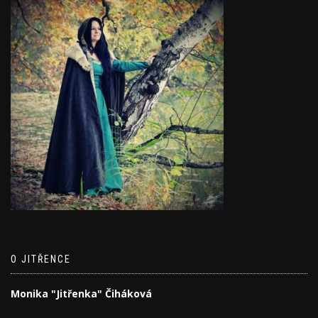
O JITŘENCE
Monika "Jitřenka" Čiháková