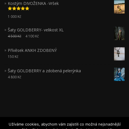
Kostým DIVOŽENKA -Vršek
Hodnocení
1 000
Kč
5.00
z 5
Šaty GOLDBERRY- velikost XL
4 500
Kč
4 100
Kč
Přívěsek ANKH ZDOBENÝ
150
Kč
Šaty GOLDBERRY a zdobená pelerýnka
4 800
Kč
Užíváme cookies, abychom vám zajistili co možná nejsnadnější