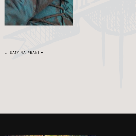
Navigace
←
ŠATY NA PŘÁNÍ ♥
pro
příspěvek