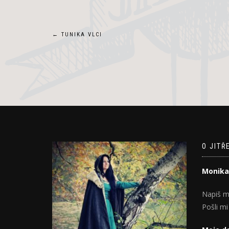
Navigace
←
TUNIKA VLCI
pro
příspěvek
O JITŘ
Monika
Napiš m
Pošli mi