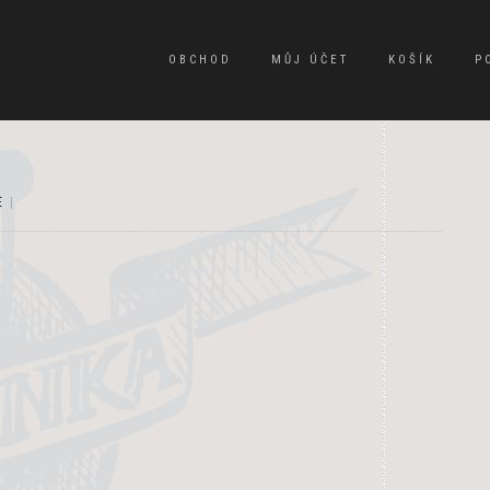
OBCHOD
MŮJ ÚČET
KOŠÍK
P
E
|