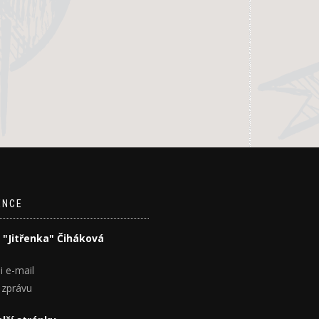
ENCE
 "Jitřenka" Čiháková
i e-mail
 zprávu