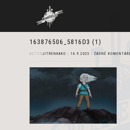
163876506_5816D3 (1)
AUTOR
JITRENKAKO
|
16.9.2025
|
ŽÁDNÉ KOMENTÁŘ