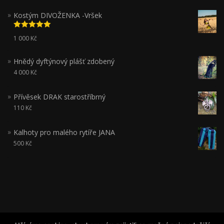
Kostým DIVOŽENKA -Vršek
Hodnocení
1 000
Kč
5.00
z 5
Hnědý dyftýnový plášť zdobený
4 000
Kč
Přívěsek DRAK starostříbrný
110
Kč
Kalhoty pro malého rytíře JANA
500
Kč