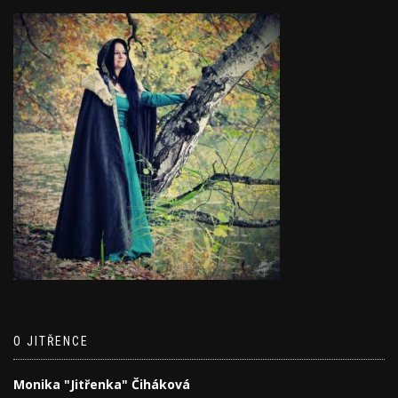
O JITŘENCE
Monika "Jitřenka" Čiháková