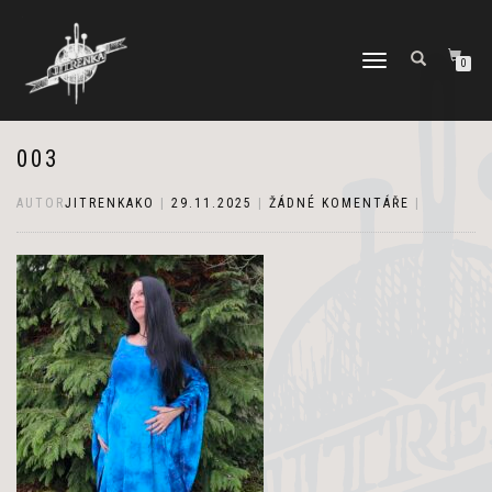
PŘEPNOUT
0
NAVIGACI
003
AUTOR
JITRENKAKO
|
29.11.2025
|
ŽÁDNÉ KOMENTÁŘE
|