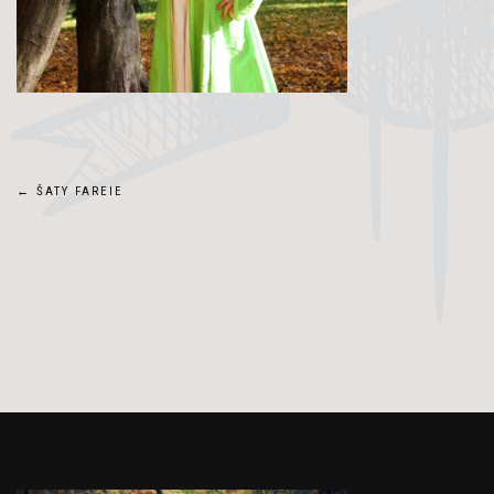
Navigace
←
ŠATY FAREIE
pro
příspěvek