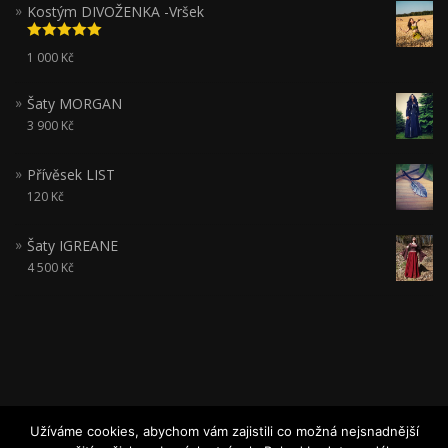
Kostým DIVOŽENKA -Vršek
Hodnocení
1 000
Kč
5.00
z 5
Šaty MORGAN
3 900
Kč
Přívěsek LIST
120
Kč
Šaty IGREANE
4 500
Kč
Užíváme cookies, abychom vám zajistili co možná nejsnadnější