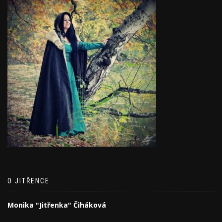
O JITŘENCE
Monika "Jitřenka" Čiháková