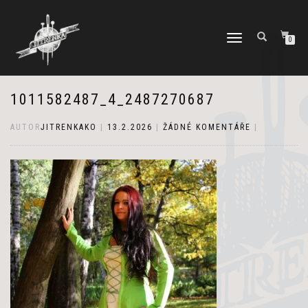
PŘEPNOUT
0
NAVIGACI
1011582487_4_2487270687
AUTOR
JITRENKAKO
|
13.2.2026
|
ŽÁDNÉ KOMENTÁŘE
|