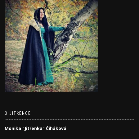
O JITŘENCE
Monika "Jitřenka" Čiháková