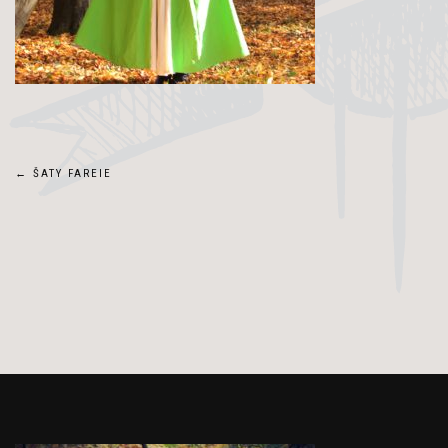
Navigace
←
ŠATY FAREIE
pro
příspěvek