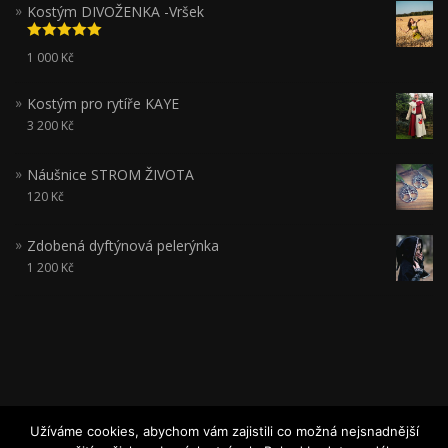
Kostým DIVOŽENKA -Vršek
Hodnocení
1 000
Kč
5.00
z 5
Kostým pro rytíře KAYE
3 200
Kč
Náušnice STROM ŽIVOTA
120
Kč
Zdobená dyftýnová pelerýnka
1 200
Kč
Užíváme cookies, abychom vám zajistili co možná nejsnadnější