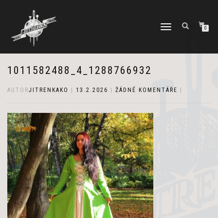
PŘEPNOUT
0
NAVIGACI
1011582488_4_1288766932
AUTOR
JITRENKAKO
|
13.2.2026
|
ŽÁDNÉ KOMENTÁŘE
|