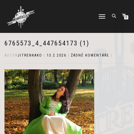
PŘEPNOUT
0
NAVIGACI
6765573_4_447654173 (1)
AUTOR
JITRENKAKO
|
13.2.2026
|
ŽÁDNÉ KOMENTÁŘE
|