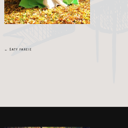
Navigace
←
ŠATY FAREIE
pro
příspěvek