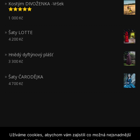
Kostým DIVOŽENKA -Vršek
Hodnocení
1 000
Kč
5.00
z 5
Šaty LOTTE
4 200
Kč
Hnědý dyftýnový plášť
3 300
Kč
Šaty ČARODĚJKA
4 700
Kč
Užíváme cookies, abychom vám zajistili co možná nejsnadnější