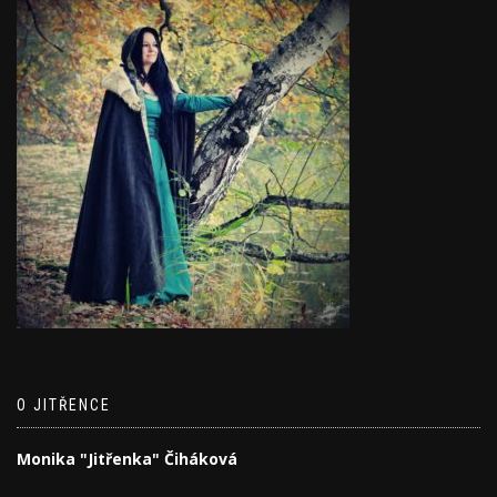
O JITŘENCE
Monika "Jitřenka" Čiháková