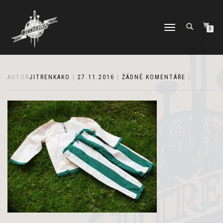
PŘEPNOUT
0
NAVIGACI
AUTOR
JITRENKAKO
|
27.11.2016
|
ŽÁDNÉ KOMENTÁŘE
|