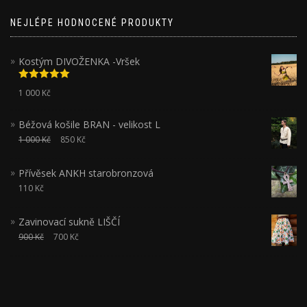
NEJLÉPE HODNOCENÉ PRODUKTY
Kostým DIVOŽENKA -Vršek
Hodnocení
1 000
Kč
5.00
z 5
Béžová košile BRAN - velikost L
1 000
Kč
850
Kč
Přívěsek ANKH starobronzová
110
Kč
Zavinovací sukně LIŠČÍ
900
Kč
700
Kč