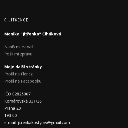
O JITŘENCE
Monika "Jitřenka" Čiháková
Napiš mi e-mail
Pošli mi zprávu
Moje další stránky
Profil na Fler.cz
Profil na Facebooku
IČO 02825007
Komárovská 331/36
Praha 20
193 00
e-mail: jitrenkakostymy@gmail.com