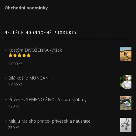
Obchodní podmínky
NEJLÉPE HODNOCENÉ PRODUKTY
Kostým DIVOŽENKA -Vršek
Hodnocení
1 000
Kč
5.00
z 5
Bílá košile MUNGAN
1 000
Kč
Přívěsek SEMENO ŽIVOTA starostříbrný
120
Kč
Miluju Malého prince- přívěsek a náušnice
250
Kč