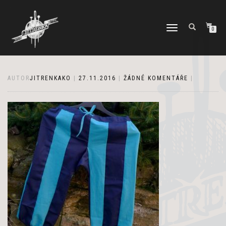
PŘEPNOUT
0
NAVIGACI
AUTOR
JITRENKAKO
|
27.11.2016
|
ŽÁDNÉ KOMENTÁŘE
|