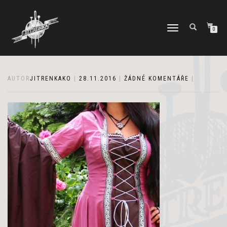
PŘEPNOUT
0
NAVIGACI
AUTOR
JITRENKAKO
|
28.11.2016
|
ŽÁDNÉ KOMENTÁŘE
|