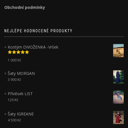
Obchodní podmínky
NEJLÉPE HODNOCENÉ PRODUKTY
Kostým DIVOŽENKA -Vršek
Hodnocení
1 000
Kč
5.00
z 5
Šaty MORGAN
3 900
Kč
Přívěsek LIST
120
Kč
Šaty IGREANE
4 500
Kč