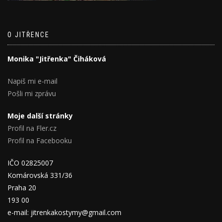
O JITŘENCE
Monika "Jitřenka" Čiháková
Napiš mi e-mail
Pošli mi zprávu
Moje další stránky
Profil na Fler.cz
Profil na Facebooku
IČO 02825007
Komárovská 331/36
Praha 20
193 00
e-mail: jitrenkakostymy@gmail.com