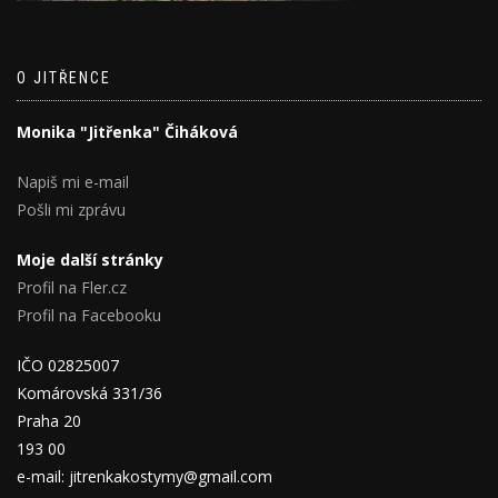
O JITŘENCE
Monika "Jitřenka" Čiháková
Napiš mi e-mail
Pošli mi zprávu
Moje další stránky
Profil na Fler.cz
Profil na Facebooku
IČO 02825007
Komárovská 331/36
Praha 20
193 00
e-mail: jitrenkakostymy@gmail.com