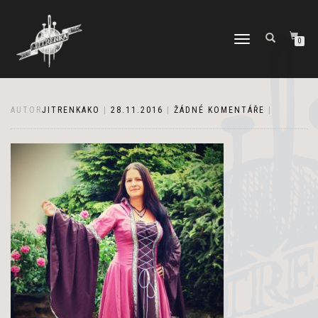
PŘEPNOUT
0
NAVIGACI
AUTOR
JITRENKAKO
|
28.11.2016
|
ŽÁDNÉ KOMENTÁŘE
|