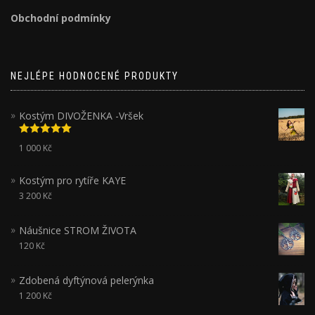
Obchodní podmínky
NEJLÉPE HODNOCENÉ PRODUKTY
Kostým DIVOŽENKA -Vršek
Hodnocení
1 000
Kč
5.00
z 5
Kostým pro rytíře KAYE
3 200
Kč
Náušnice STROM ŽIVOTA
120
Kč
Zdobená dyftýnová pelerýnka
1 200
Kč