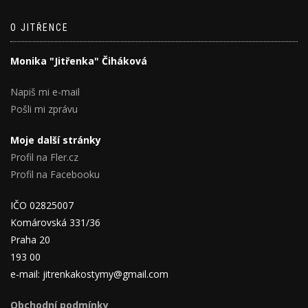
O JITŘENCE
Monika "Jitřenka" Čiháková
Napiš mi e-mail
Pošli mi zprávu
Moje další stránky
Profil na Fler.cz
Profil na Facebooku
IČO 02825007
Komárovská 331/36
Praha 20
193 00
e-mail: jitrenkakostymy@gmail.com
Obchodní podmínky