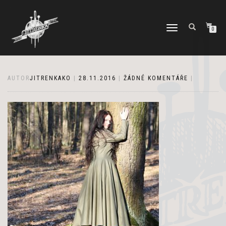
PŘEPNOUT
0
NAVIGACI
AUTOR
JITRENKAKO
|
28.11.2016
|
ŽÁDNÉ KOMENTÁŘE
|