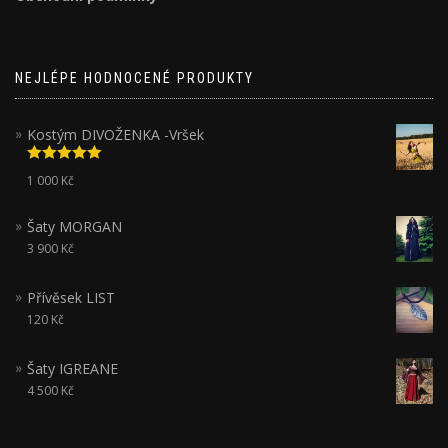
NEJLÉPE HODNOCENÉ PRODUKTY
Kostým DIVOŽENKA -Vršek
Hodnocení
1 000
Kč
5.00
z 5
Šaty MORGAN
3 900
Kč
Přívěsek LIST
120
Kč
Šaty IGREANE
4 500
Kč