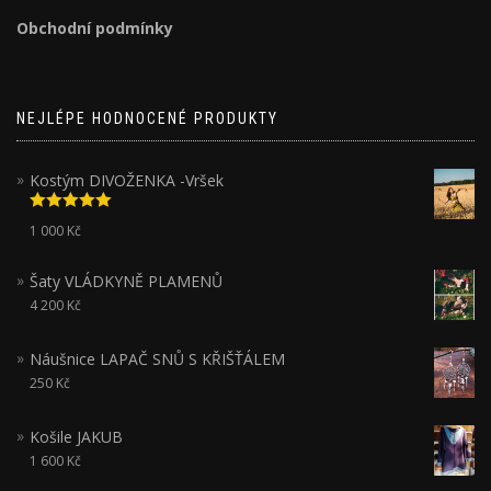
Obchodní podmínky
NEJLÉPE HODNOCENÉ PRODUKTY
Kostým DIVOŽENKA -Vršek
Hodnocení
1 000
Kč
5.00
z 5
Šaty VLÁDKYNĚ PLAMENŮ
4 200
Kč
Náušnice LAPAČ SNŮ S KŘIŠŤÁLEM
250
Kč
Košile JAKUB
1 600
Kč