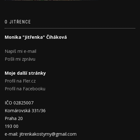
O JITŘENCE
Monika "Jitřenka" Čiháková
Napiš mi e-mail
Pošli mi zprávu
Moje další stránky
Profil na Fler.cz
Profil na Facebooku
IČO 02825007
Komárovská 331/36
Praha 20
193 00
e-mail: jitrenkakostymy@gmail.com