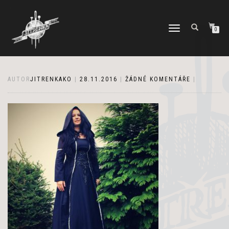
PŘEPNOUT
0
NAVIGACI
AUTOR
JITRENKAKO
|
28.11.2016
|
ŽÁDNÉ KOMENTÁŘE
|