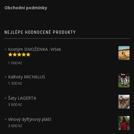
Obchodní podmínky
NEJLÉPE HODNOCENÉ PRODUKTY
Kostým DIVOŽENKA -Vršek
Hodnocení
1 000
Kč
5.00
z 5
Kalhoty MICHALUS
1 300
Kč
Šaty LAGERTA
3 800
Kč
Vínový dyftýnový plášť
3 600
Kč