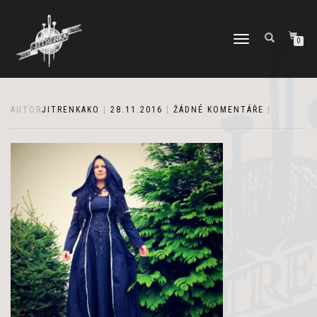
PŘEPNOUT
0
NAVIGACI
AUTOR
JITRENKAKO
|
28.11.2016
|
ŽÁDNÉ KOMENTÁŘE
|