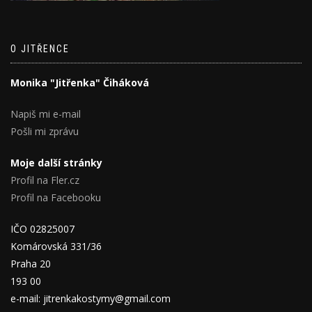
O JITŘENCE
Monika "Jitřenka" Čiháková
Napiš mi e-mail
Pošli mi zprávu
Moje další stránky
Profil na Fler.cz
Profil na Facebooku
IČO 02825007
Komárovská 331/36
Praha 20
193 00
e-mail: jitrenkakostymy@gmail.com