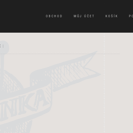
OBCHOD
MŮJ ÚČET
KOŠÍK
P
E
|