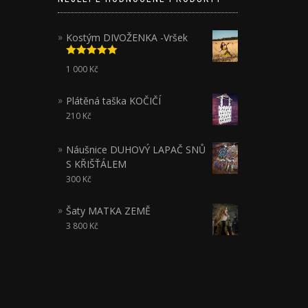
Kostým DIVOŽENKA -Vršek
Hodnocení
1 000
Kč
5.00
z 5
Plátěná taška KOČIČÍ
210
Kč
Náušnice DUHOVÝ LAPAČ SNŮ
S KŘIŠŤÁLEM
300
Kč
Šaty MATKA ZEMĚ
3 800
Kč