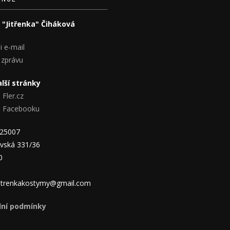
 "Jitřenka" Čiháková
i e-mail
 zprávu
lší stránky
 Fler.cz
na Facebooku
825007
vská 331/36
0
 jitrenkakostymy@gmail.com
ní podmínky