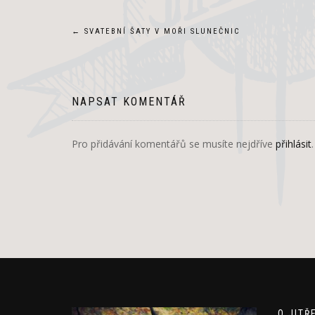
Navigace
←
SVATEBNÍ ŠATY V MOŘI SLUNEČNIC
pro
příspěvek
NAPSAT KOMENTÁŘ
Pro přidávání komentářů se musíte nejdříve
přihlásit
.
O JITŘ