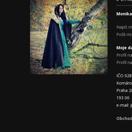
Monika
Napiš m
Pošli mi
Moje da
Profil na
Profil 
IČO 02
Komáro
Praha 2
193 00
e-mail:
Obchod