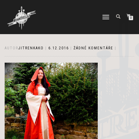
PŘEPNOUT
0
NAVIGACI
AUTOR
JITRENKAKO
|
6.12.2016
|
ŽÁDNÉ KOMENTÁŘE
|