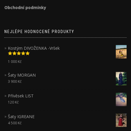
Obchodní podmínky
NEJLÉPE HODNOCENÉ PRODUKTY
Kostým DIVOŽENKA -Vršek
Hodnocení
1 000
Kč
5.00
z 5
Šaty MORGAN
3 900
Kč
Přívěsek LIST
120
Kč
Šaty IGREANE
4 500
Kč