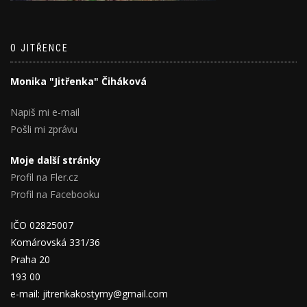
O JITŘENCE
Monika "Jitřenka" Čiháková
Napiš mi e-mail
Pošli mi zprávu
Moje další stránky
Profil na Fler.cz
Profil na Facebooku
IČO 02825007
Komárovská 331/36
Praha 20
193 00
e-mail: jitrenkakostymy@gmail.com