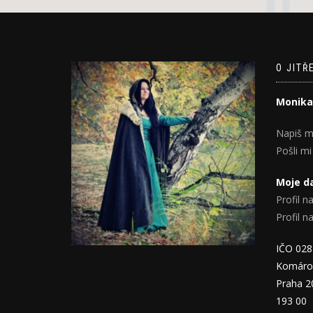
O JITŘ
Monika
Napiš m
Pošli mi
Moje da
Profil na
Profil 
IČO 02
Komáro
Praha 2
193 00