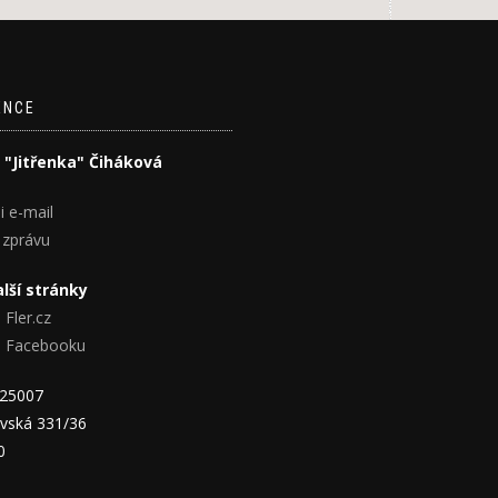
ENCE
 "Jitřenka" Čiháková
i e-mail
 zprávu
lší stránky
 Fler.cz
na Facebooku
825007
vská 331/36
0