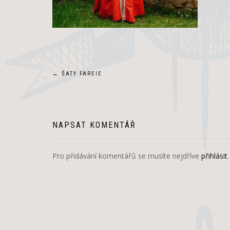
Navigace
←
ŠATY FAREIE
pro
příspěvek
NAPSAT KOMENTÁŘ
Pro přidávání komentářů se musíte nejdříve
přihlásit
.