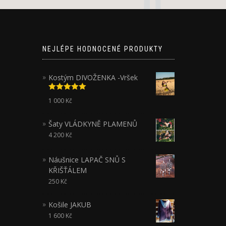
NEJLÉPE HODNOCENÉ PRODUKTY
Kostým DIVOŽENKA -Vršek
Hodnocení
1 000
Kč
5.00
z 5
Šaty VLÁDKYNĚ PLAMENŮ
4 200
Kč
Náušnice LAPAČ SNŮ S
KŘIŠŤÁLEM
250
Kč
Košile JAKUB
1 600
Kč