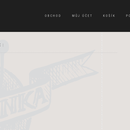
OBCHOD
MŮJ ÚČET
KOŠÍK
P
E
|