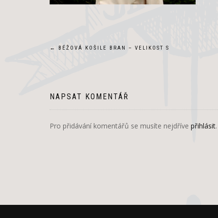
Navigace
←
BÉŽOVÁ KOŠILE BRAN – VELIKOST S
pro
příspěvek
NAPSAT KOMENTÁŘ
Pro přidávání komentářů se musíte nejdříve
přihlásit
.