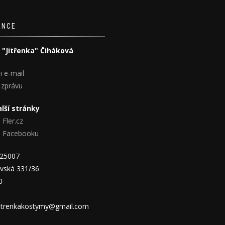
ENCE
 "Jitřenka" Čiháková
i e-mail
 zprávu
lší stránky
 Fler.cz
na Facebooku
825007
vská 331/36
0
 jitrenkakostymy@gmail.com