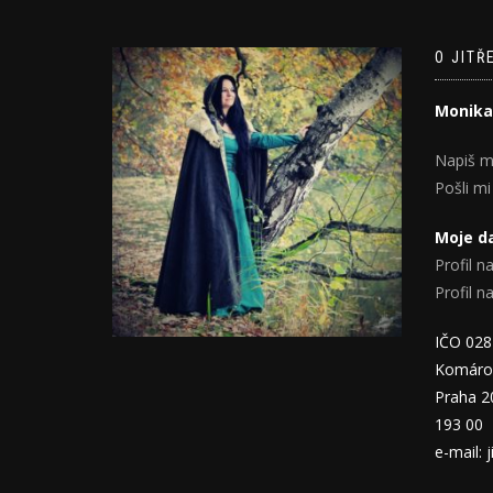
O JITŘ
Monika
Napiš m
Pošli mi
Moje da
Profil na
Profil 
IČO 02
Komáro
Praha 2
193 00
e-mail: