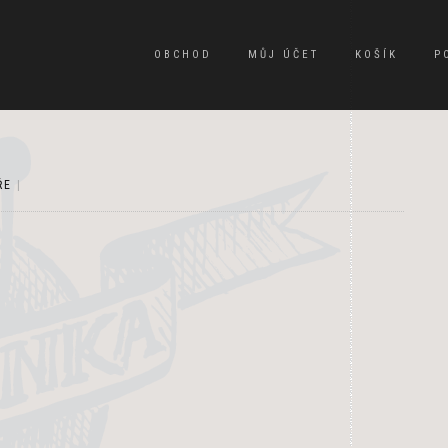
OBCHOD
MŮJ ÚČET
KOŠÍK
P
ŘE
|