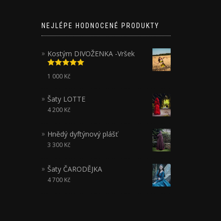
NEJLÉPE HODNOCENÉ PRODUKTY
Kostým DIVOŽENKA -Vršek
Hodnocení
1 000
Kč
5.00
z 5
Šaty LOTTE
4 200
Kč
Hnědý dyftýnový plášť
3 300
Kč
Šaty ČARODĚJKA
4 700
Kč