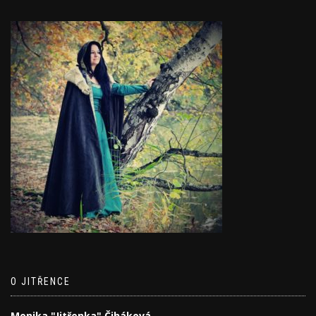
O JITŘENCE
Monika "Jitřenka" Čiháková