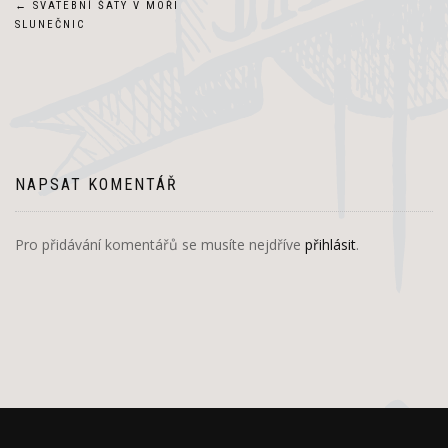
Navigace
←
SVATEBNÍ ŠATY V MOŘI
SLUNEČNIC
pro
příspěvek
NAPSAT KOMENTÁŘ
Pro přidávání komentářů se musíte nejdříve
přihlásit
.