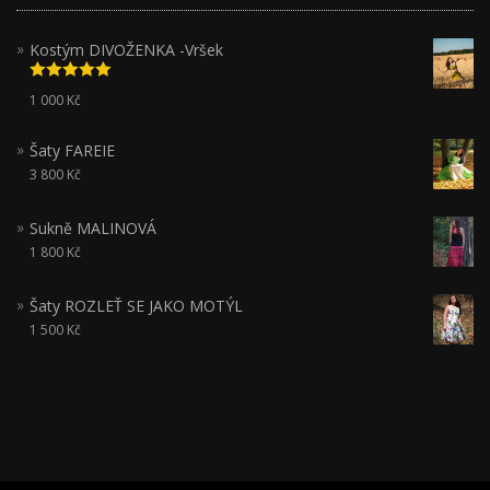
Kostým DIVOŽENKA -Vršek
Hodnocení
1 000
Kč
5.00
z 5
Šaty FAREIE
3 800
Kč
Sukně MALINOVÁ
1 800
Kč
Šaty ROZLEŤ SE JAKO MOTÝL
1 500
Kč