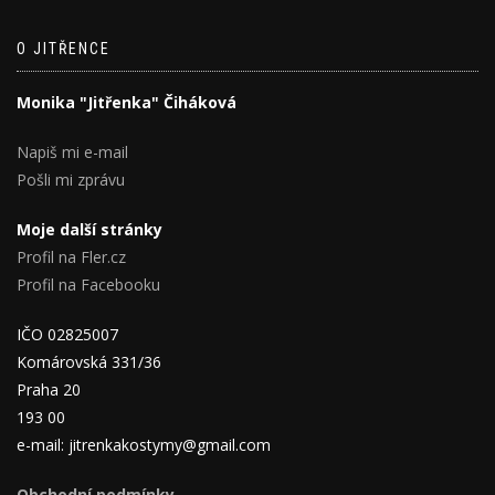
O JITŘENCE
Monika "Jitřenka" Čiháková
Napiš mi e-mail
Pošli mi zprávu
Moje další stránky
Profil na Fler.cz
Profil na Facebooku
IČO 02825007
Komárovská 331/36
Praha 20
193 00
e-mail: jitrenkakostymy@gmail.com
Obchodní podmínky