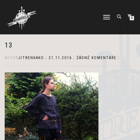
PŘEPNOUT
0
NAVIGACI
13
AUTOR
JITRENKAKO
|
21.11.2016
|
ŽÁDNÉ KOMENTÁŘE
|