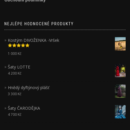
NEJLÉPE HODNOCENÉ PRODUKTY
Kostým DIVOŽENKA -Vršek
Hodnocení
1 000
Kč
5.00
z 5
Šaty LOTTE
4 200
Kč
Hnědý dyftýnový plášť
3 300
Kč
Šaty ČARODĚJKA
4 700
Kč