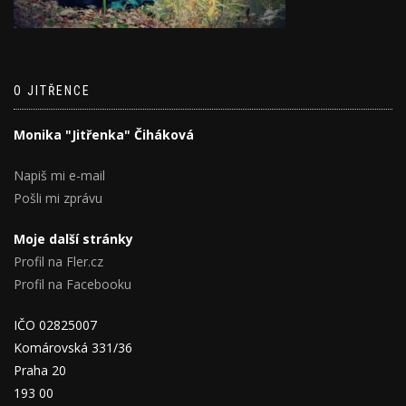
O JITŘENCE
Monika "Jitřenka" Čiháková
Napiš mi e-mail
Pošli mi zprávu
Moje další stránky
Profil na Fler.cz
Profil na Facebooku
IČO 02825007
Komárovská 331/36
Praha 20
193 00