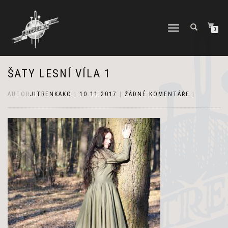
PŘEPNOUT
0
NAVIGACI
ŠATY LESNÍ VÍLA 1
AUTOR
JITRENKAKO
|
10.11.2017
|
ŽÁDNÉ KOMENTÁŘE
|