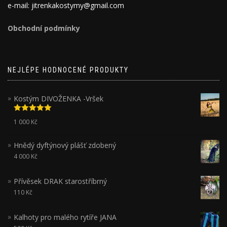
e-mail: jitrenkakostymy@gmail.com
Obchodní podmínky
NEJLÉPE HODNOCENÉ PRODUKTY
Kostým DIVOŽENKA -Vršek
Hodnocení
1 000
Kč
5.00
z 5
Hnědý dyftýnový plášť zdobený
4 000
Kč
Přívěsek DRAK starostříbrný
110
Kč
Kalhoty pro malého rytíře JANA