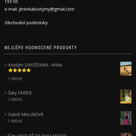
193 00
e-mail: jitrenkakostymy@gmail.com
Obchodní podmínky
NEJLÉPE HODNOCENÉ PRODUKTY
Kostým DIVOŽENKA -Vršek
Hodnocení
1 000
Kč
5.00
z 5
Šaty FAREIE
3 800
Kč
Sukně MALINOVÁ
1 800
Kč
Šaty ROZLEŤ SE JAKO MOTÝL