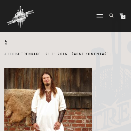
PŘEPNOUT
0
NAVIGACI
5
AUTOR
JITRENKAKO
|
21.11.2016
|
ŽÁDNÉ KOMENTÁŘE
|