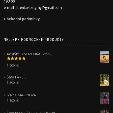
193 00
e-mail: jitrenkakostymy@gmail.com
Obchodní podmínky
NEJLÉPE HODNOCENÉ PRODUKTY
Kostým DIVOŽENKA -Vršek
Hodnocení
1 000
Kč
5.00
z 5
Šaty FAREIE
3 800
Kč
Sukně MALINOVÁ
1 800
Kč
Šaty ROZLEŤ SE JAKO MOTÝL